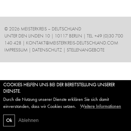
POLITIK
INTERNATIONAL
© 2026 MEISTERKREIS – DEUTSCHLAND
ARBEITSKREISE
UNTER DEN LINDEN 10 | 10117 BERLIN | TEL. +49 (0)30 700
WISSEN
140 428 |
KONTAKT@MEISTERKREIS-DEUTSCHLAND.COM
IMPRESSUM
|
DATENSCHUTZ
|
STELLENANGEBOTE
COOKIES HELFEN UNS BEI DER BEREITSTELLUNG UNSERER
DIENSTE.
Durch die Nutzung unserer Dienste erklären Sie sich damit
einverstanden, dass wir Cookies setzen.
Weitere Informationen
Ok
Ablehnen