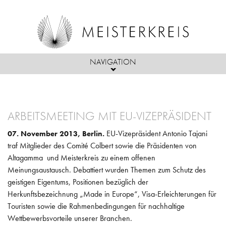
NAVIGATION
Direkt zum Inhalt
ÜBER UNS
ARBEITSMEETING MIT EU-VIZEPRÄSIDENT
MITGLIEDER
PASSION
EU-Vizepräsident Antonio Tajani
07. November 2013, Berlin.
AKTIVITÄTEN
PARTNER & FREUNDE
MISSION
traf Mitglieder des Comité Colbert sowie die Präsidenten von
Altagamma und Meisterkreis zu einem offenen
PRESSE
PROJEKTE
AUFNAHMEKRITERIEN
ZIELE
Meinungsaustausch. Debattiert wurden Themen zum Schutz des
geistigen Eigentums, Positionen bezüglich der
PRESSEMITTEILUNGEN
KOOPERATIONEN
VORSTAND & BEIRAT
Herkunftsbezeichnung „Made in Europe“, Visa-Erleichterungen für
Touristen sowie die Rahmenbedingungen für nachhaltige
DER MEISTERKREIS IN DER PRESSE
VERANSTALTUNGEN
COMPLIANCE
Wettbewerbsvorteile unserer Branchen.