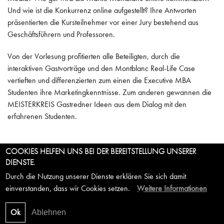
Und wie ist die Konkurrenz online aufgestellt? Ihre Antworten
präsentierten die Kursteilnehmer vor einer Jury bestehend aus
Geschäftsführern und Professoren.
Von der Vorlesung profitierten alle Beteiligten, durch die
interaktiven Gastvorträge und den Montblanc Real-Life Case
vertieften und differenzierten zum einen die Executive MBA
Studenten ihre Marketingkenntnisse. Zum anderen gewannen die
MEISTERKREIS Gastredner Ideen aus dem Dialog mit den
erfahrenen Studenten.
COOKIES HELFEN UNS BEI DER BEREITSTELLUNG UNSERER
DIENSTE.
© 2026 MEISTERKREIS – DEUTSCHLAND
Durch die Nutzung unserer Dienste erklären Sie sich damit
UNTER DEN LINDEN 10 | 10117 BERLIN | TEL. +49 (0)30 700
einverstanden, dass wir Cookies setzen.
Weitere Informationen
140 428 |
KONTAKT@MEISTERKREIS-DEUTSCHLAND.COM
IMPRESSUM
|
DATENSCHUTZ
|
STELLENANGEBOTE
Ok
Ablehnen