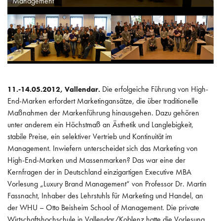
Management"
POLITIK
INTERNATIONAL
ARBEITSKREISE
WISSEN
Die erfolgeiche Führung von High-
11.-14.05.2012, Vallendar.
End-Marken erfordert Marketingansätze, die über traditionelle
Maßnahmen der Markenführung hinausgehen. Dazu gehören
unter anderem ein Höchstmaß an Ästhetik und Langlebigkeit,
stabile Preise, ein selektiver Vertrieb und Kontinuität im
Management. Inwiefern unterscheidet sich das Marketing von
High-End-Marken und Massenmarken? Das war eine der
Kernfragen der in Deutschland einzigartigen Executive MBA
Vorlesung „Luxury Brand Management“ von Professor Dr. Martin
Fassnacht, Inhaber des Lehrstuhls für Marketing und Handel, an
der WHU – Otto Beisheim School of Management. Die private
Wirtschaftshochschule in Vallendar/Koblenz hatte die Vorlesung