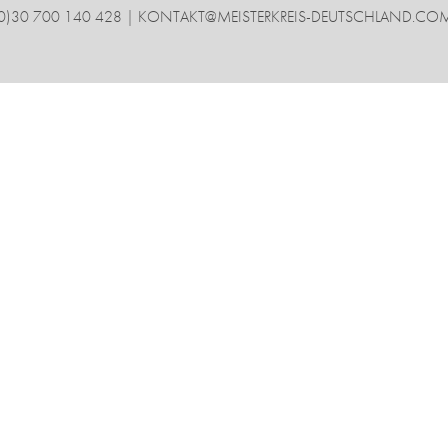
(0)30 700 140 428 |
KONTAKT@MEISTERKREIS-DEUTSCHLAND.CO