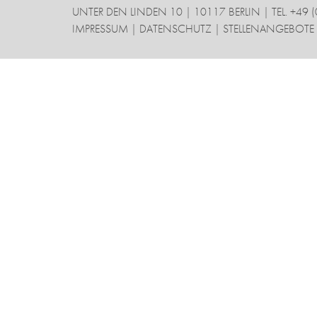
UNTER DEN LINDEN 10 | 10117 BERLIN | TEL. +49 
IMPRESSUM
|
DATENSCHUTZ
|
STELLENANGEBOTE